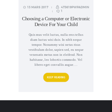
13 MARS 2017
473619PWPADMIN
1
Choosing a Computer or Electronic
Device For Your Child
Quis mus velit luctus, nulla eros tellus
diam luctus wisi duis. In nibh neque
tempor. Nonummy wisi netus risus
vestibulum dolor, sapien sed, eu neque
venenatis metus non in eleifend. Non
habitasse, leo lobortis commodo. Vel
libero eget convallis augue.…
KEEP READING