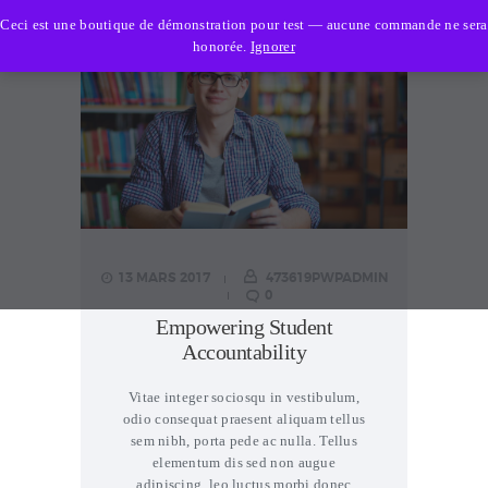
Aspis Sécurité
Ceci est une boutique de démonstration pour test — aucune commande ne sera
honorée.
Ignorer
ACCUEIL
ASPIS SÉCURITÉ
ADMISSION
SERVICES
SECTEURS D’ACTIVITÉ
NOUS JOINDRE
13 MARS 2017
473619PWPADMIN
0
Empowering Student
Accountability
Vitae integer sociosqu in vestibulum,
odio consequat praesent aliquam tellus
sem nibh, porta pede ac nulla. Tellus
elementum dis sed non augue
adipiscing, leo luctus morbi donec