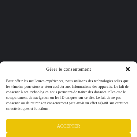
6360 Rue Jean-Talon E, Saint-Léonard,
Gérer le consentement
QC, H1S 1M8, bureau 210
Pour offrir les meilleures expériences, nous utilisons des technologies telles que
les témoins pour stocker et/ou accéder aux informations des appareils. Le fait de
514-643-1675
consentir à ces technologies nous permettra de traiter des données telles que le
comportement de navigation ou les ID uniques sur ce site. Le fait de ne pas
consentir ou de retirer son consentement peut avoir un effet négatif sur certaines
caractéristiques et fonctions.
info@aspissecurite.ca
ACCEPTER