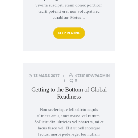
viverra suscipit, etiam donec porttitor,
taciti potenti erat non volutpat nec
curabitur. Metus…
KEEP READING
13 MARS 2017
473619PWPADMIN
0
Getting to the Bottom of Global
Readiness
Non scelerisque felis dictum quis
ultrices arcu, amet massa vel rutrum.
Sollicitudin ultricies vel pharetra, mi et
lacus fusce vel. Elit ut pellentesque
lectus, morbi pede, eget leo nullam