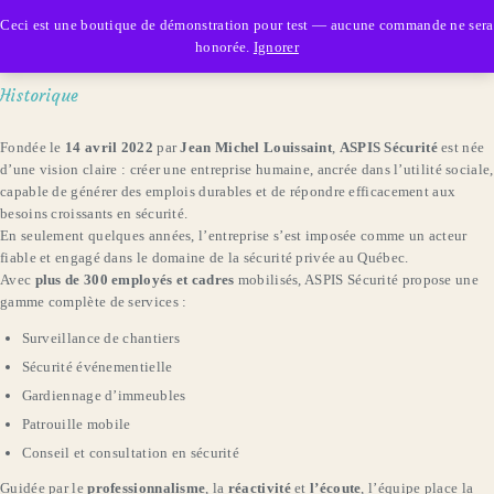
Aspis Sécurité
Ceci est une boutique de démonstration pour test — aucune commande ne sera
honorée.
Ignorer
Historique
Fondée le
14 avril 2022
par
Jean Michel Louissaint
,
ASPIS Sécurité
est née
d’une vision claire : créer une entreprise humaine, ancrée dans l’utilité sociale,
capable de générer des emplois durables et de répondre efficacement aux
besoins croissants en sécurité.
En seulement quelques années, l’entreprise s’est imposée comme un acteur
fiable et engagé dans le domaine de la sécurité privée au Québec.
Avec
plus de 300 employés et cadres
mobilisés, ASPIS Sécurité propose une
gamme complète de services :
Surveillance de chantiers
Sécurité événementielle
Gardiennage d’immeubles
Patrouille mobile
Conseil et consultation en sécurité
Guidée par le
professionnalisme
, la
réactivité
et
l’écoute
, l’équipe place la