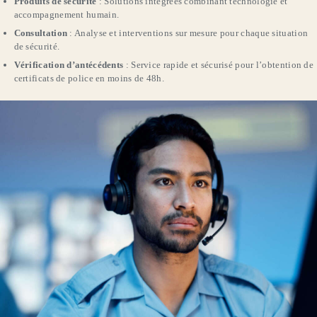
Produits de sécurité
: Solutions intégrées combinant technologie et
accompagnement humain.
Consultation
: Analyse et interventions sur mesure pour chaque situation
de sécurité.
Vérification d’antécédents
: Service rapide et sécurisé pour l’obtention de
certificats de police en moins de 48h.