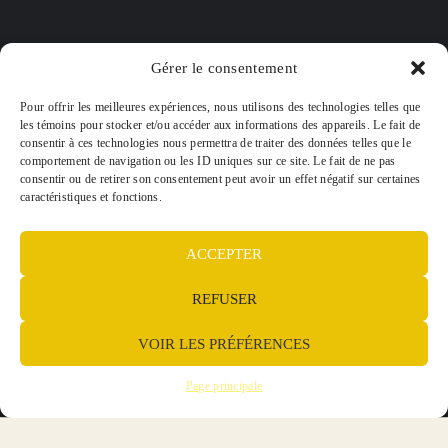
6360 Rue Jean-Talon E, Saint-Léonard,
Gérer le consentement
QC, H1S 1M8, bureau 210
Pour offrir les meilleures expériences, nous utilisons des technologies telles que
les témoins pour stocker et/ou accéder aux informations des appareils. Le fait de
514-643-1675
consentir à ces technologies nous permettra de traiter des données telles que le
comportement de navigation ou les ID uniques sur ce site. Le fait de ne pas
consentir ou de retirer son consentement peut avoir un effet négatif sur certaines
caractéristiques et fonctions.
info@aspissecurite.ca
ACCEPTER
REFUSER
VOIR LES PRÉFÉRENCES
Aspis Sécurité
© 2026. Tous droits réservés.
Page principale