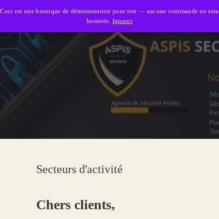
Aspis Sécurité
Ceci est une boutique de démonstration pour test — aucune commande ne sera
honorée.
Ignorer
ACCUEIL
ASPIS SÉCURITÉ
ADMISSION
SERVICES
SECTEURS D’ACTIVITÉ
NOUS JOINDRE
Secteurs d'activité
Chers clients,