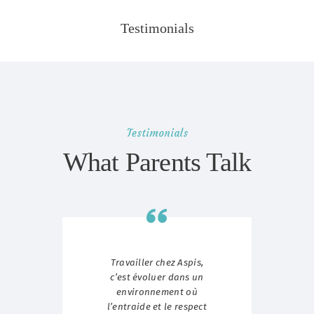
Testimonials
Testimonials
What Parents Talk
rouvé
Travailler chez Aspis,
Aspi
loi :
c’est évoluer dans un
bien
environnement où
un
ui me
l’entraide et le respect
mo