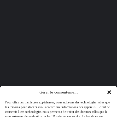
6360 Rue Jean-Talon E, Saint-Léonard,
Gérer le consentement
QC, H1S 1M8, bureau 210
Pour offrir les meilleures expériences, nous utilisons des technologies telles que
les témoins pour stocker et/ou accéder aux informations des appareils. Le fait de
514-643-1675
consentir à ces technologies nous permettra de traiter des données telles que le
comportement de navigation ou les ID uniques sur ce site. Le fait de ne pas