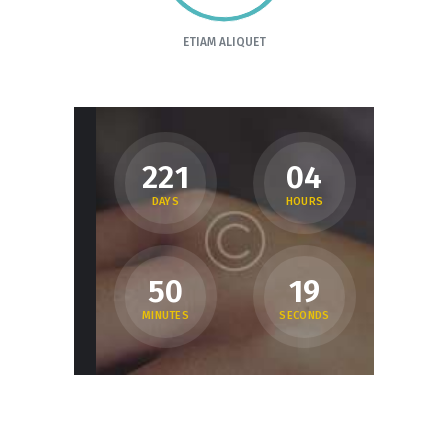
ETIAM ALIQUET
2
2
1
0
4
DAYS
HOURS
5
0
2
0
MINUTES
SECONDS