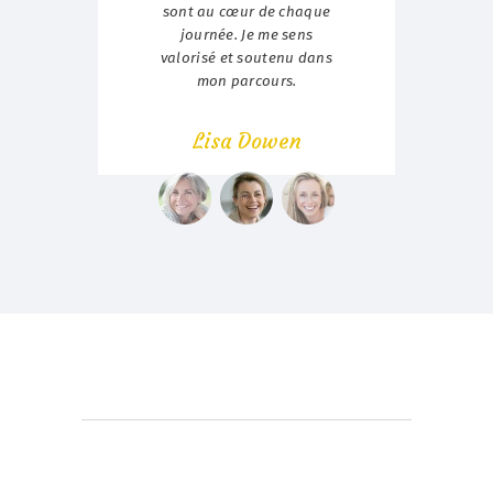
sse à
sont au cœur de chaque
r. »
journée. Je me sens
prof
valorisé et soutenu dans
p
mon parcours.
Lisa Dowen