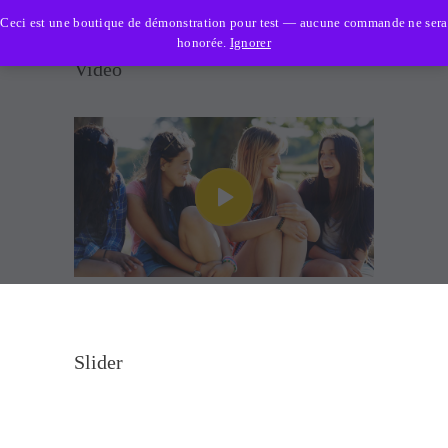
Aspis Sécurité
Ceci est une boutique de démonstration pour test — aucune commande ne sera
honorée.
Ignorer
Video
ACCUEIL
ASPIS SÉCURITÉ
ADMISSION
SERVICES
SECTEURS D’ACTIVITÉ
NOUS JOINDRE
Slider